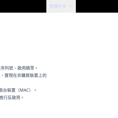
繁體中文
冊碼、序列號、啟用碼等。
買
，實現在非購買裝置上的
啟用兩台裝置（MAC）。
進行反啟用。