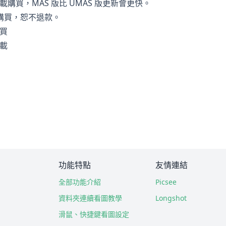
e 下載購買，MAS 版比 UMAS 版更新會更快。
購買，恕不退款。
購買
下載
功能特點
友情連結
全部功能介紹
Picsee
資料夾連續看圖教學
Longshot
滑鼠、快捷鍵看圖設定