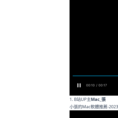
1. B站UP主
Mac_張
小張的Mac軟體推薦-202