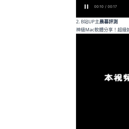
2. B站UP主
晨暮評測
神級Mac軟體分享！超級好