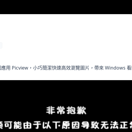
看圖應用 Picview，小巧簡潔快速高效瀏覽圖片，帶來 Window